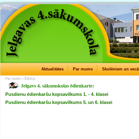
Aktualitātes
Par mums
Skolēniem un vec
Par mums > Ēdnīca
Jelgavs 4. sākumskolas ēdienkarte:
Pusdienu ēdienkaršu kopsavilkums 1. - 4. klasei
Pusdienu ēdienkaršu kopsavilkums 5. un 6. klasei