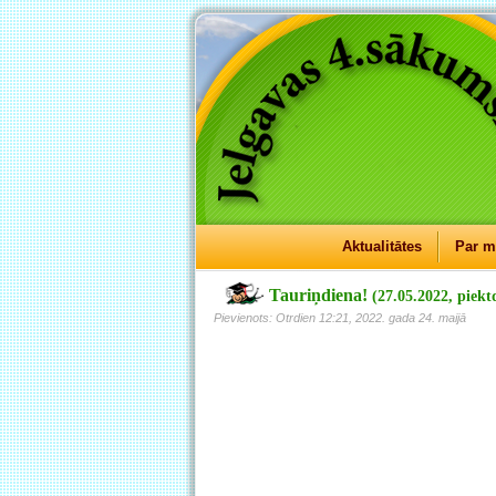
Aktualitātes
Par 
Tauriņdiena!
(27.05.2022, piekt
Pievienots: Otrdien 12:21, 2022. gada 24. maijā