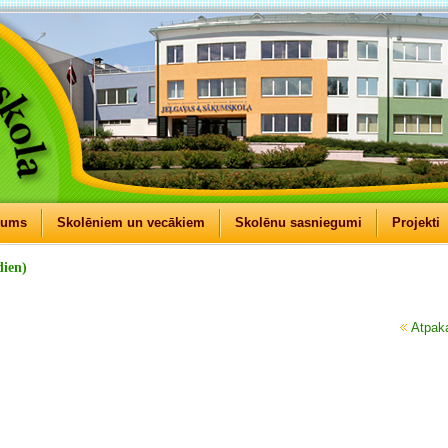
mums
Skolēniem un vecākiem
Skolēnu sasniegumi
Projekti
dien)
Atpak