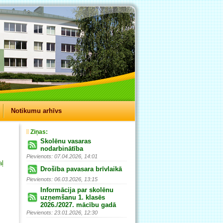
Notikumu arhīvs
Ziņas:
Skolēnu vasaras
nodarbinātība
Pievienots: 07.04.2026, 14:01
aļ
Drošība pavasara brīvlaikā
Pievienots: 06.03.2026, 13:15
Informācija par skolēnu
uzņemšanu 1. klasēs
2026./2027. mācību gadā
Pievienots: 23.01.2026, 12:30