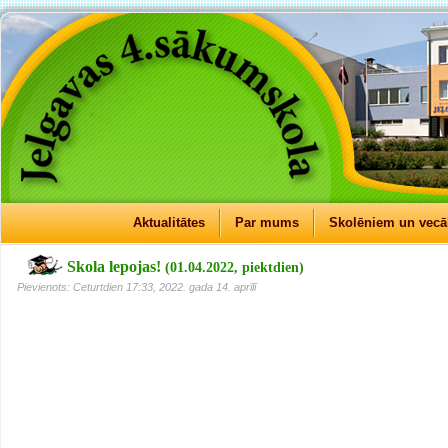
Aktualitātes
Par mums
Skolēniem un vec
Skola lepojas!
(01.04.2022, piektdien)
Pievienots: Ceturtdien 17:33, 2022. gada 14. aprīlī