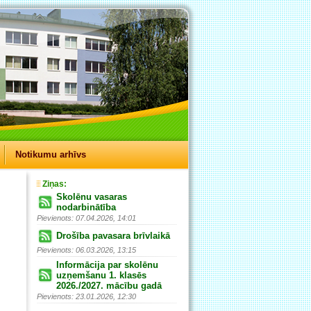
Notikumu arhīvs
Ziņas:
Skolēnu vasaras
nodarbinātība
Pievienots: 07.04.2026, 14:01
Drošība pavasara brīvlaikā
Pievienots: 06.03.2026, 13:15
Informācija par skolēnu
uzņemšanu 1. klasēs
2026./2027. mācību gadā
Pievienots: 23.01.2026, 12:30