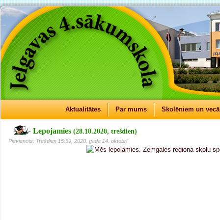
Aktualitātes
Par mums
Skolēniem un vec
Lepojamies
(28.10.2020, trešdien)
Pievienots: Trešdien 15:59, 2020. gada 14. oktobrī