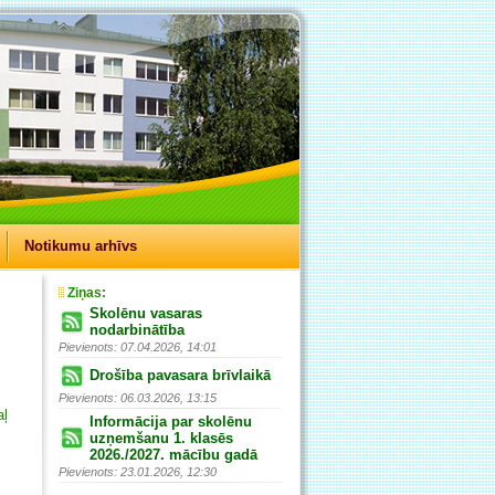
Notikumu arhīvs
Ziņas:
Skolēnu vasaras
nodarbinātība
Pievienots: 07.04.2026, 14:01
Drošība pavasara brīvlaikā
Pievienots: 06.03.2026, 13:15
aļ
Informācija par skolēnu
uzņemšanu 1. klasēs
2026./2027. mācību gadā
Pievienots: 23.01.2026, 12:30