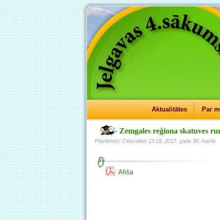
Aktualitātes
Par 
Zemgales reģiona skatuves r
Pievienots: Ceturtdien 13:18, 2017. gada 30. martā
Afiša