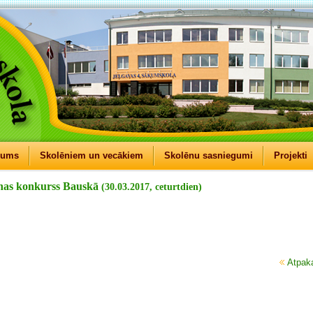
mums
Skolēniem un vecākiem
Skolēnu sasniegumi
Projekti
unas konkurss Bauskā
(30.03.2017, ceturtdien)
Atpak