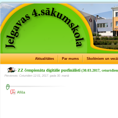
Aktualitātes
Par mums
Skolēniem un vec
ZZ čempionāta digitālie pusfinālisti
(30.03.2017, ceturtdien
Pievienots: Ceturtdien 12:01, 2017. gada 30. martā
Afiša