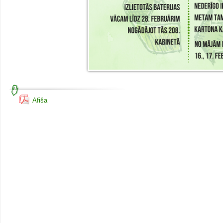
Afiša