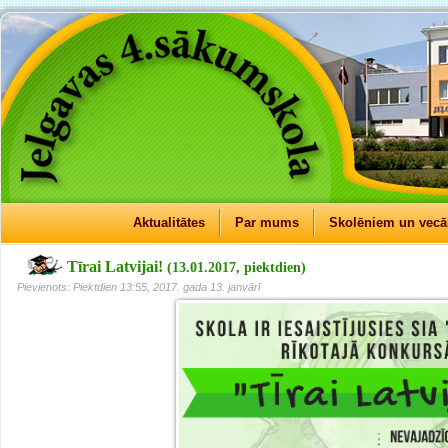
Aktualitātes
Par mums
Skolēniem un vec
Tīrai Latvijai!
(13.01.2017, piektdien)
Pievienots: Piektdien 13:55, 2017. gada 13. janvārī