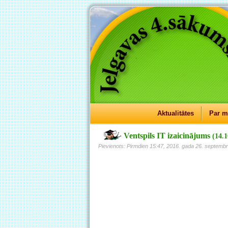
Aktualitātes
Par 
Ventspils IT izaicinājums
(14.1
Pievienots: Pirmdien 15:47, 2016. gada 26. septembr