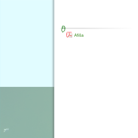
Afiša