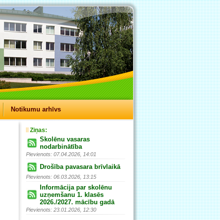
Notikumu arhīvs
Ziņas:
Skolēnu vasaras
nodarbinātība
Pievienots: 07.04.2026, 14:01
Drošība pavasara brīvlaikā
Pievienots: 06.03.2026, 13:15
Informācija par skolēnu
uzņemšanu 1. klasēs
2026./2027. mācību gadā
Pievienots: 23.01.2026, 12:30