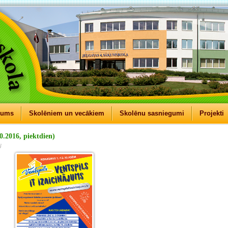
mums
Skolēniem un vecākiem
Skolēnu sasniegumi
Projekti
0.2016, piektdien)
ī