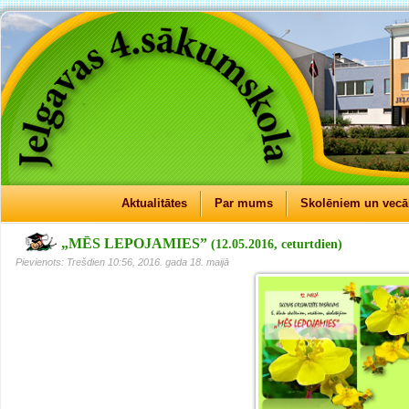
Aktualitātes
Par mums
Skolēniem un vec
„MĒS LEPOJAMIES”
(12.05.2016, ceturtdien)
Pievienots: Trešdien 10:56, 2016. gada 18. maijā