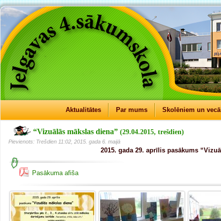
Aktualitātes
Par mums
Skolēniem un vec
“Vizuālās mākslas diena”
(29.04.2015, trešdien)
Pievienots: Trešdien 11:02, 2015. gada 6. maijā
2015. gada 29. aprīlis pasākums “Vizu
Pasākuma afiša