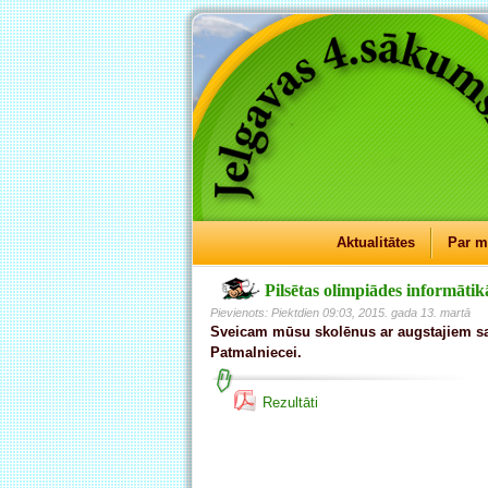
Aktualitātes
Par 
Pilsētas olimpiādes informātikā
Pievienots: Piektdien 09:03, 2015. gada 13. martā
Sveicam mūsu skolēnus ar augstajiem s
Patmalniecei.
Rezultāti