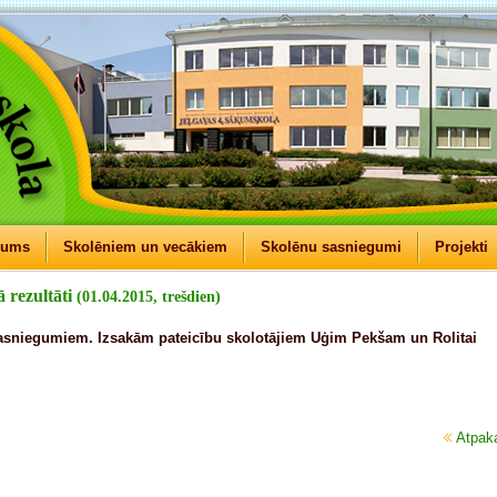
mums
Skolēniem un vecākiem
Skolēnu sasniegumi
Projekti
 rezultāti
(01.04.2015, trešdien)
asniegumiem. Izsakām pateicību skolotājiem Uģim Pekšam un Rolitai
Atpak