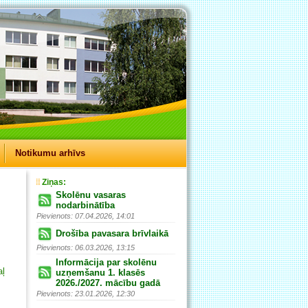
Notikumu arhīvs
Ziņas:
Skolēnu vasaras
nodarbinātība
Pievienots: 07.04.2026, 14:01
Drošība pavasara brīvlaikā
Pievienots: 06.03.2026, 13:15
Informācija par skolēnu
aļ
uzņemšanu 1. klasēs
2026./2027. mācību gadā
Pievienots: 23.01.2026, 12:30