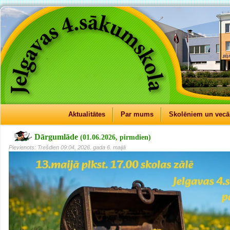
Aktualitātes
Par mums
Skolēniem un vec
Dārgumlāde
(01.06.2026, pirmdien)
Pievienots: Trešdien 09:04, 2026. gada 6. maijā