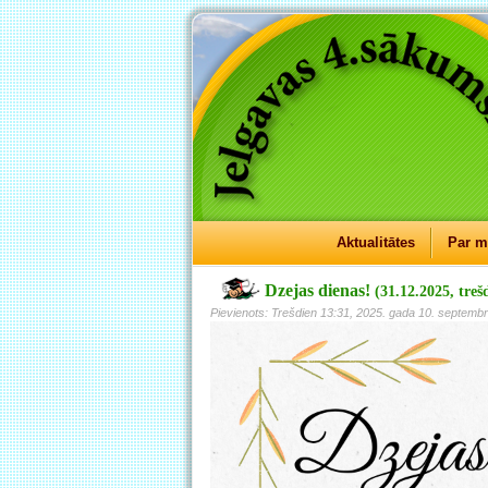
Aktualitātes
Par 
Dzejas dienas!
(31.12.2025, treš
Pievienots: Trešdien 13:31, 2025. gada 10. septembr