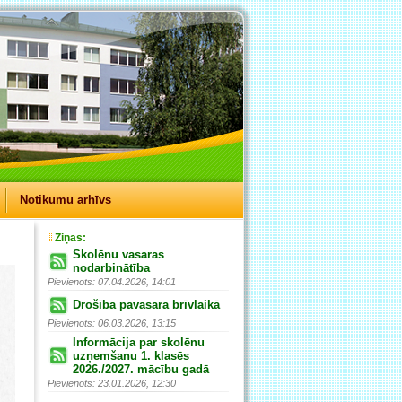
Notikumu arhīvs
Ziņas:
Skolēnu vasaras
nodarbinātība
Pievienots: 07.04.2026, 14:01
Drošība pavasara brīvlaikā
Pievienots: 06.03.2026, 13:15
Informācija par skolēnu
uzņemšanu 1. klasēs
2026./2027. mācību gadā
Pievienots: 23.01.2026, 12:30