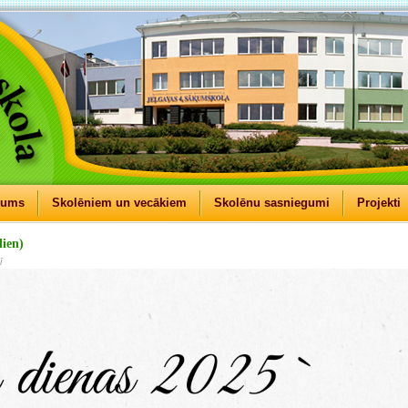
mums
Skolēniem un vecākiem
Skolēnu sasniegumi
Projekti
dien)
ī