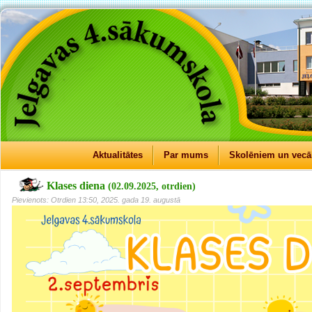
Aktualitātes
Par mums
Skolēniem un vec
Klases diena
(02.09.2025, otrdien)
Pievienots: Otrdien 13:50, 2025. gada 19. augustā